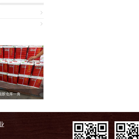


能胶仓库一角
业