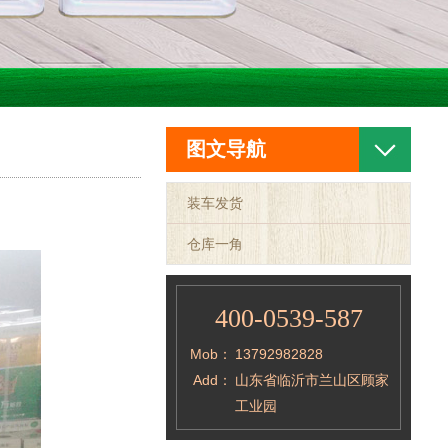
图文导航
装车发货
仓库一角
400-0539-587
Mob：
13792982828
Add：
山东省临沂市兰山区顾家
工业园